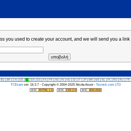
ss you used to create your account, and we will send you a link
|
πήγαινε στο ρολόι/χρονόμετρο
πήγαινε στο μενού πλοήγησης
|
BG
|
BR
|
CN
|
DE
|
EL
|
EN
|
ES
|
FA
|
FR
|
HE
|
HI
|
HU
|
ID
|
IT
|
JP
|
MR
|
MS
|
NL
|
PL
|
RO
|
RU
|
TR
TCExam
ver. 16.3.7 - Copyright © 2004-2025 Nicola Asuni -
Tecnick.com LTD
|
|
W3C
XHTML 1.0
W3C
CSS 2.0
W3C
WAI-AAA