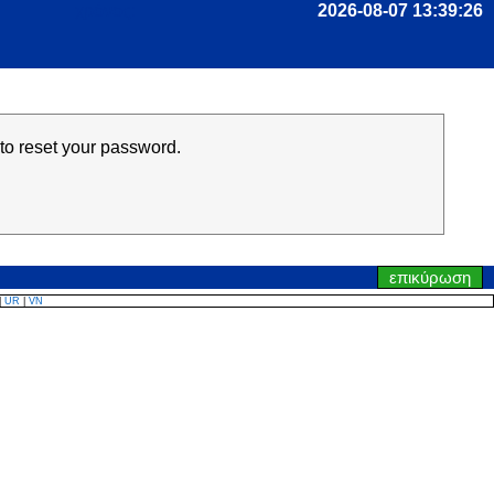
χρόνος:
 to reset your password.
επικύρωση
|
UR
|
VN